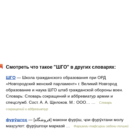
Смотреть что такое "ШГО" в других словарях:
ШГО
— Школа гражданского образования при ОРД
«Новгородский женский парламент» г. Великий Новгород
образование и наука ШГО штаб гражданской обороны воен.
Словарь: Словарь сокращений и аббревиатур армии и
спецслужб. Сост. А. А. Щелоков. М.: ООО… …
Словарь
сокращений и аббревиатур
фурӯшгоҳ
— [فروشگاه] макони фурӯш, ҷои фурӯхтани молу
маҳсулот: фурӯшгоҳи марказӣ …
Фарҳанги тафсирии забони тоҷикӣ