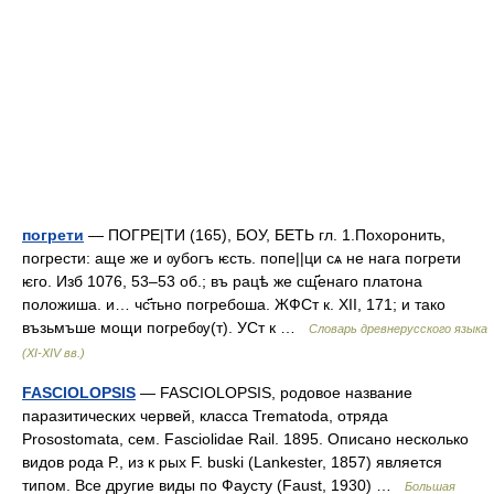
погрети
— ПОГРЕ|ТИ (165), БОУ, БЕТЬ гл. 1.Похоронить,
погрести: аще же и ѹбогъ ѥсть. попе||ци сѧ не нага погрети
ѥго. Изб 1076, 53–53 об.; въ рацѣ же сщ҃енаго платона
положиша. и… чс҃тьно погребоша. ЖФСт к. XII, 171; и тако
възьмъше мощи погребѹ(т). УСт к …
Словарь древнерусского языка
(XI-XIV вв.)
FASCIOLOPSIS
— FASCIOLOPSIS, родовое название
паразитических червей, класса Trematoda, отряда
Prosostomata, сем. Fasciolidae Rail. 1895. Описано несколько
видов рода Р., из к рых F. buski (Lankester, 1857) является
типом. Все другие виды по Фаусту (Faust, 1930) …
Большая