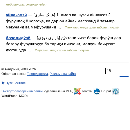
медицинская энциклопедия
айнаксозӣ
— [عينک سازي] 1. амал ва шуғли айнаксоз 2.
фурӯшгоҳ ё коргоҳе, ки дар он айнак месозанд ё таъмир
мекунанд ва мефурӯшанд …
Фарҳанги тафсирии забони тоҷикӣ
бозоридӯзӣ
— [بازاري دوزي] дӯхтани чизе барои фурӯш дар
бозору фурӯшгоҳҳо ба тариқи пинҳонӣ, молҳои беиҷозат
дӯхташуда …
Фарҳанги тафсирии забони тоҷикӣ
© Академик, 2000-2026
18+
Обратная связь:
Техподдержка
,
Реклама на сайте
👣 Путешествия
Экспорт словарей на сайты
, сделанные на PHP,
Joomla,
Drupal,
WordPress, MODx.